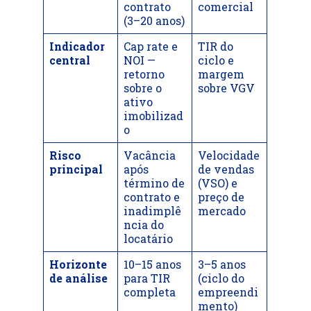
contrato
comercial
(3–20 anos)
Indicador
Cap rate e
TIR do
central
NOI —
ciclo e
retorno
margem
sobre o
sobre VGV
ativo
imobilizad
o
Risco
Vacância
Velocidade
principal
após
de vendas
término de
(VSO) e
contrato e
preço de
inadimplê
mercado
ncia do
locatário
Horizonte
10–15 anos
3–5 anos
de análise
para TIR
(ciclo do
completa
empreendi
mento)