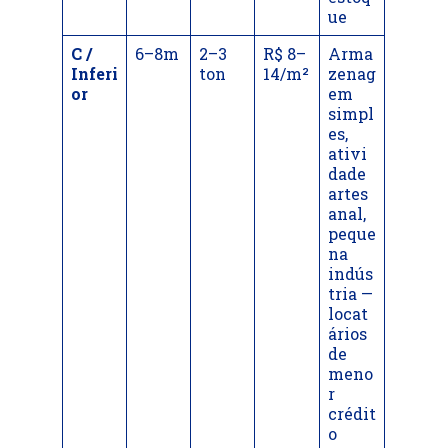
ue
C /
6–8m
2–3
R$ 8–
Arma
Inferi
ton
14/m²
zenag
or
em
simpl
es,
ativi
dade
artes
anal,
peque
na
indús
tria —
locat
ários
de
meno
r
crédit
o