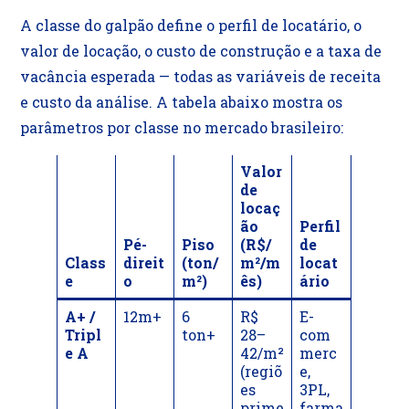
A classe do galpão define o perfil de locatário, o
valor de locação, o custo de construção e a taxa de
vacância esperada — todas as variáveis de receita
e custo da análise. A tabela abaixo mostra os
parâmetros por classe no mercado brasileiro:
Valor
de
locaç
ão
Perfil
Pé-
Piso
(R$/
de
Class
direit
(ton/
m²/m
locat
e
o
m²)
ês)
ário
A+ /
12m+
6
R$
E-
Tripl
ton+
28–
com
e A
42/m²
merc
(regiõ
e,
es
3PL,
prime
farma