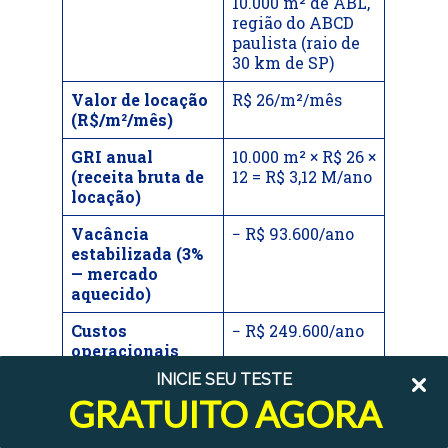
10.000 m² de ABL,
região do ABCD
paulista (raio de
30 km de SP)
Valor de locação
R$ 26/m²/mês
(R$/m²/mês)
GRI anual
10.000 m² × R$ 26 ×
(receita bruta de
12 = R$ 3,12 M/ano
locação)
Vacância
− R$ 93.600/ano
estabilizada (3%
— mercado
aquecido)
Custos
− R$ 249.600/ano
operacionais
(manutenção,
INICIE SEU TESTE
gestão, IPTU —
GRATUITO AGORA
8% do GRI)
NOI anual
R$ 3,12 M − R$