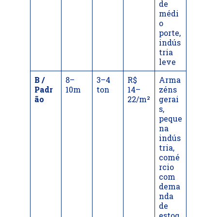
de
médi
o
porte,
indús
tria
leve
B /
8–
3–4
R$
Arma
Padr
10m
ton
14–
zéns
ão
22/m²
gerai
s,
peque
na
indús
tria,
comé
rcio
com
dema
nda
de
estoq