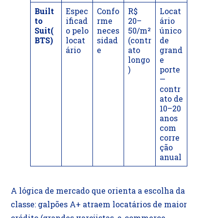
Built
Espec
Confo
R$
Locat
to
ificad
rme
20–
ário
Suit(
o pelo
neces
50/m²
único
BTS)
locat
sidad
(contr
de
ário
e
ato
grand
longo
e
)
porte
—
contr
ato de
10–20
anos
com
corre
ção
anual
A lógica de mercado que orienta a escolha da
classe: galpões A+ atraem locatários de maior
crédito (grandes varejistas, e-commerce,