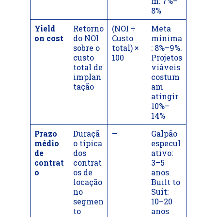
m: 7%–
8%
Yield
Retorno
(NOI ÷
Meta
on cost
do NOI
Custo
mínima
sobre o
total) ×
: 8%–9%.
custo
100
Projetos
total de
viáveis
implan
costum
tação
am
atingir
10%–
14%
Prazo
Duraçã
—
Galpão
médio
o típica
especul
de
dos
ativo:
contrat
contrat
3–5
o
os de
anos.
locação
Built to
no
Suit:
segmen
10–20
to
anos