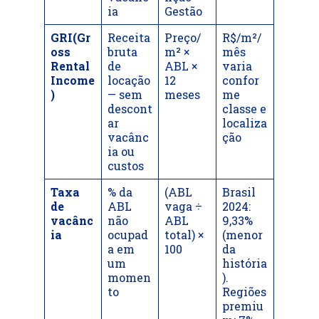
ia
Gestão
GRI(Gr
Receita
Preço/
R$/m²/
oss
bruta
m² ×
mês
Rental
de
ABL ×
varia
Income
locação
12
confor
)
— sem
meses
me
descont
classe e
ar
localiza
vacânc
ção
ia ou
custos
Taxa
% da
(ABL
Brasil
de
ABL
vaga ÷
2024:
vacânc
não
ABL
9,33%
ia
ocupad
total) ×
(menor
a em
100
da
um
história
momen
).
to
Regiões
premiu