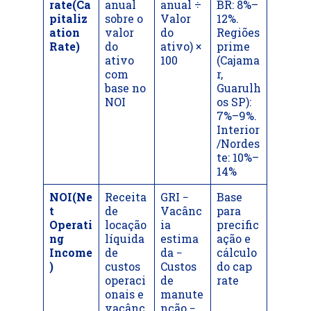
rate(Ca
anual
anual ÷
BR: 8%–
pitaliz
sobre o
Valor
12%.
ation
valor
do
Regiões
Rate)
do
ativo) ×
prime
ativo
100
(Cajama
com
r,
base no
Guarulh
NOI
os SP):
7%–9%.
Interior
/Nordes
te: 10%–
14%
NOI(Ne
Receita
GRI −
Base
t
de
Vacânc
para
Operati
locação
ia
precific
ng
líquida
estima
ação e
Income
de
da −
cálculo
)
custos
Custos
do cap
operaci
de
rate
onais e
manute
vacânc
nção −