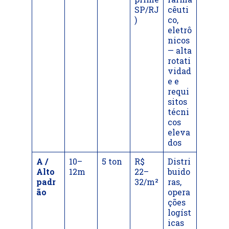
SP/RJ
cêuti
)
co,
eletrô
nicos
— alta
rotati
vidad
e e
requi
sitos
técni
cos
eleva
dos
A /
10–
5 ton
R$
Distri
Alto
12m
22–
buido
padr
32/m²
ras,
ão
opera
ções
logíst
icas