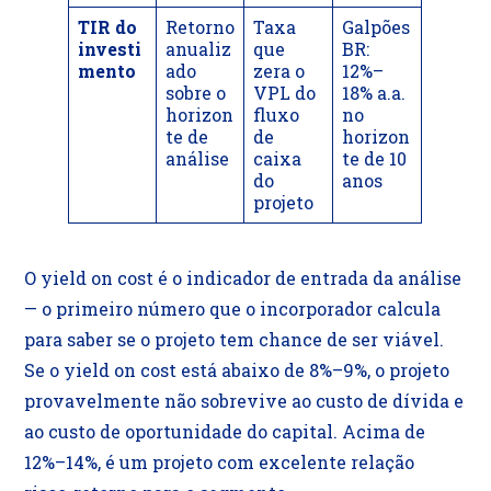
TIR do
Retorno
Taxa
Galpões
investi
anualiz
que
BR:
mento
ado
zera o
12%–
sobre o
VPL do
18% a.a.
horizon
fluxo
no
te de
de
horizon
análise
caixa
te de 10
do
anos
projeto
O yield on cost é o indicador de entrada da análise
— o primeiro número que o incorporador calcula
para saber se o projeto tem chance de ser viável.
Se o yield on cost está abaixo de 8%–9%, o projeto
provavelmente não sobrevive ao custo de dívida e
ao custo de oportunidade do capital. Acima de
12%–14%, é um projeto com excelente relação