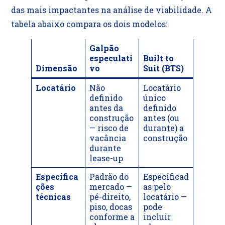
das mais impactantes na análise de viabilidade. A
tabela abaixo compara os dois modelos:
Galpão
especulati
Built to
Dimensão
vo
Suit (BTS)
Locatário
Não
Locatário
definido
único
antes da
definido
construção
antes (ou
— risco de
durante) a
vacância
construção
durante
lease-up
Especifica
Padrão do
Especificad
ções
mercado —
as pelo
técnicas
pé-direito,
locatário —
piso, docas
pode
conforme a
incluir