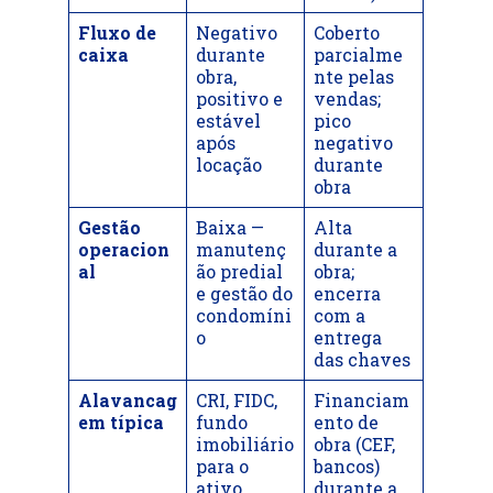
Fluxo de
Negativo
Coberto
caixa
durante
parcialme
obra,
nte pelas
positivo e
vendas;
estável
pico
após
negativo
locação
durante
obra
Gestão
Baixa —
Alta
operacion
manutenç
durante a
al
ão predial
obra;
e gestão do
encerra
condomíni
com a
o
entrega
das chaves
Alavancag
CRI, FIDC,
Financiam
em típica
fundo
ento de
imobiliário
obra (CEF,
para o
bancos)
ativo
durante a