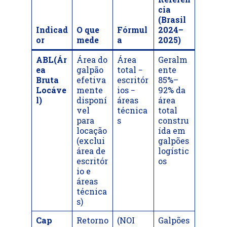
cia
(Brasil
Indicad
O que
Fórmul
2024–
or
mede
a
2025)
ABL(Ár
Área do
Área
Geralm
ea
galpão
total −
ente
Bruta
efetiva
escritór
85%–
Locáve
mente
ios −
92% da
l)
disponí
áreas
área
vel
técnica
total
para
s
constru
locação
ída em
(exclui
galpões
área de
logístic
escritór
os
io e
áreas
técnica
s)
Cap
Retorno
(NOI
Galpões