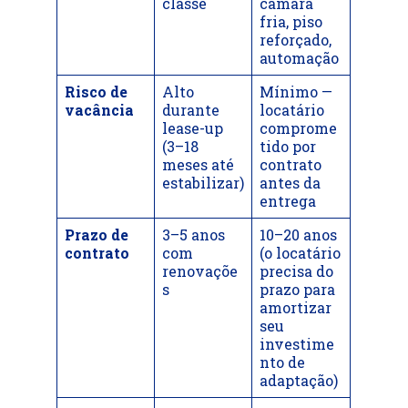
classe
câmara
fria, piso
reforçado,
automação
Risco de
Alto
Mínimo —
vacância
durante
locatário
lease-up
comprome
(3–18
tido por
meses até
contrato
estabilizar)
antes da
entrega
Prazo de
3–5 anos
10–20 anos
contrato
com
(o locatário
renovaçõe
precisa do
s
prazo para
amortizar
seu
investime
nto de
adaptação)