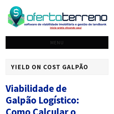
MENU
HOME
YIELD ON COST GALPÃO
SOLUÇÃO
PREÇO
Viabilidade de
BLOG
Galpão Logístico:
LOGIN
Como Calcular o