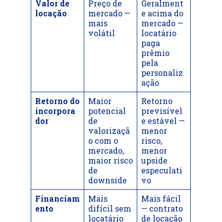
Valor de
Preço de
Geralment
locação
mercado —
e acima do
mais
mercado —
volátil
locatário
paga
prêmio
pela
personaliz
ação
Retorno do
Maior
Retorno
incorpora
potencial
previsível
dor
de
e estável —
valorizaçã
menor
o com o
risco,
mercado,
menor
maior risco
upside
de
especulati
downside
vo
Financiam
Mais
Mais fácil
ento
difícil sem
— contrato
locatário
de locação