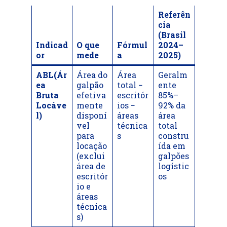
Referên
cia
(Brasil
Indicad
O que
Fórmul
2024–
or
mede
a
2025)
ABL(Ár
Área do
Área
Geralm
ea
galpão
total −
ente
Bruta
efetiva
escritór
85%–
Locáve
mente
ios −
92% da
l)
disponí
áreas
área
vel
técnica
total
para
s
constru
locação
ída em
(exclui
galpões
área de
logístic
escritór
os
io e
áreas
técnica
s)