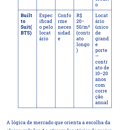
o
Built
Espec
Confo
R$
Locat
to
ificad
rme
20–
ário
Suit(
o pelo
neces
50/m²
único
BTS)
locat
sidad
(contr
de
ário
e
ato
grand
longo
e
)
porte
—
contr
ato de
10–20
anos
com
corre
ção
anual
A lógica de mercado que orienta a escolha da