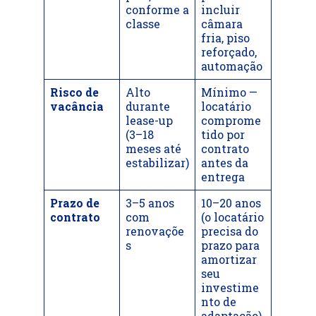
conforme a
incluir
classe
câmara
fria, piso
reforçado,
automação
Risco de
Alto
Mínimo —
vacância
durante
locatário
lease-up
comprome
(3–18
tido por
meses até
contrato
estabilizar)
antes da
entrega
Prazo de
3–5 anos
10–20 anos
contrato
com
(o locatário
renovaçõe
precisa do
s
prazo para
amortizar
seu
investime
nto de
adaptação)