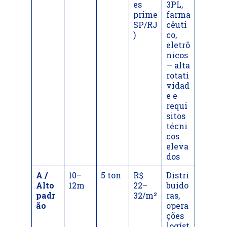
es
3PL,
prime
farma
SP/RJ
cêuti
)
co,
eletrô
nicos
— alta
rotati
vidad
e e
requi
sitos
técni
cos
eleva
dos
A /
10–
5 ton
R$
Distri
Alto
12m
22–
buido
padr
32/m²
ras,
ão
opera
ções
logíst