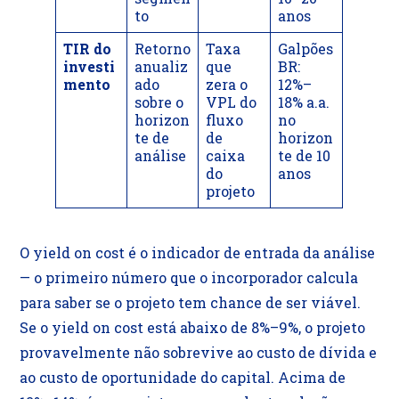
to
anos
TIR do
Retorno
Taxa
Galpões
investi
anualiz
que
BR:
mento
ado
zera o
12%–
sobre o
VPL do
18% a.a.
horizon
fluxo
no
te de
de
horizon
análise
caixa
te de 10
do
anos
projeto
O yield on cost é o indicador de entrada da análise
— o primeiro número que o incorporador calcula
para saber se o projeto tem chance de ser viável.
Se o yield on cost está abaixo de 8%–9%, o projeto
provavelmente não sobrevive ao custo de dívida e
ao custo de oportunidade do capital. Acima de