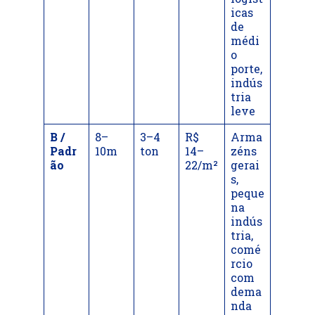
icas
de
médi
o
porte,
indús
tria
leve
B /
8–
3–4
R$
Arma
Padr
10m
ton
14–
zéns
ão
22/m²
gerai
s,
peque
na
indús
tria,
comé
rcio
com
dema
nda