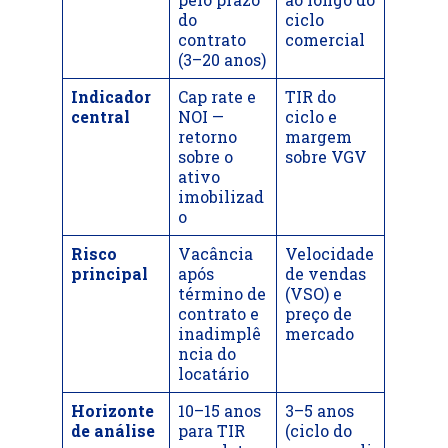
do
ciclo
contrato
comercial
(3–20 anos)
Indicador
Cap rate e
TIR do
central
NOI —
ciclo e
retorno
margem
sobre o
sobre VGV
ativo
imobilizad
o
Risco
Vacância
Velocidade
principal
após
de vendas
término de
(VSO) e
contrato e
preço de
inadimplê
mercado
ncia do
locatário
Horizonte
10–15 anos
3–5 anos
de análise
para TIR
(ciclo do