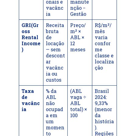
onais e
manute
vacânc
nção −
ia
Gestão
GRI(Gr
Receita
Preço/
R$/m²/
oss
bruta
m² ×
mês
Rental
de
ABL ×
varia
Income
locação
12
confor
)
— sem
meses
me
descont
classe e
ar
localiza
vacânc
ção
ia ou
custos
Taxa
% da
(ABL
Brasil
de
ABL
vaga ÷
2024:
vacânc
não
ABL
9,33%
ia
ocupad
total) ×
(menor
a em
100
da
um
história
momen
).
to
Regiões