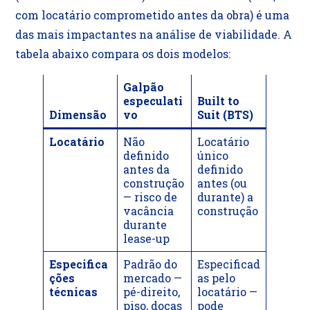
com locatário comprometido antes da obra) é uma
das mais impactantes na análise de viabilidade. A
tabela abaixo compara os dois modelos:
Galpão
especulati
Built to
Dimensão
vo
Suit (BTS)
Locatário
Não
Locatário
definido
único
antes da
definido
construção
antes (ou
— risco de
durante) a
vacância
construção
durante
lease-up
Especifica
Padrão do
Especificad
ções
mercado —
as pelo
técnicas
pé-direito,
locatário —
piso, docas
pode