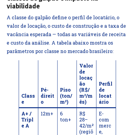
viabilidade
A classe do galpão define o perfil de locatário, o
valor de locação, o custo de construção e a taxa de
vacância esperada — todas as variáveis de receita
e custo da análise. A tabela abaixo mostra os
parâmetros por classe no mercado brasileiro:
Valor
de
locaç
ão
Perfil
Pé-
Piso
(R$/
de
Class
direit
(ton/
m²/m
locat
e
o
m²)
ês)
ário
A+ /
12m+
6
R$
E-
Tripl
ton+
28–
com
e A
42/m²
merc
(regiõ
e,