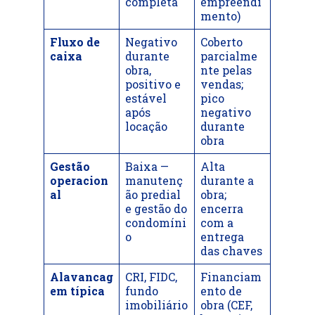
completa
empreendi
mento)
Fluxo de
Negativo
Coberto
caixa
durante
parcialme
obra,
nte pelas
positivo e
vendas;
estável
pico
após
negativo
locação
durante
obra
Gestão
Baixa —
Alta
operacion
manutenç
durante a
al
ão predial
obra;
e gestão do
encerra
condomíni
com a
o
entrega
das chaves
Alavancag
CRI, FIDC,
Financiam
em típica
fundo
ento de
imobiliário
obra (CEF,