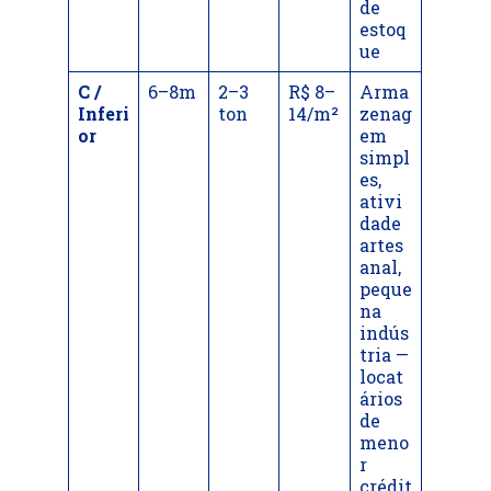
de
estoq
ue
C /
6–8m
2–3
R$ 8–
Arma
Inferi
ton
14/m²
zenag
or
em
simpl
es,
ativi
dade
artes
anal,
peque
na
indús
tria —
locat
ários
de
meno
r
crédit