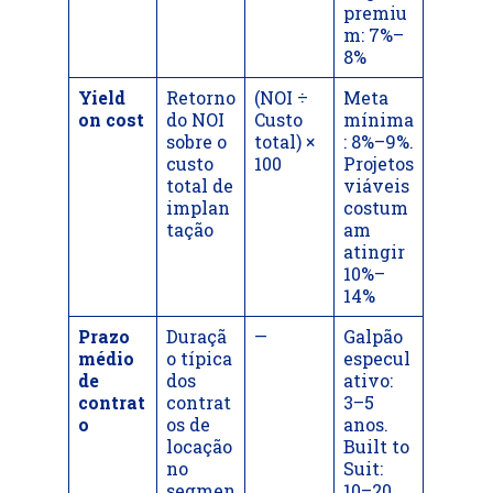
premiu
m: 7%–
8%
Yield
Retorno
(NOI ÷
Meta
on cost
do NOI
Custo
mínima
sobre o
total) ×
: 8%–9%.
custo
100
Projetos
total de
viáveis
implan
costum
tação
am
atingir
10%–
14%
Prazo
Duraçã
—
Galpão
médio
o típica
especul
de
dos
ativo:
contrat
contrat
3–5
o
os de
anos.
locação
Built to
no
Suit:
segmen
10–20