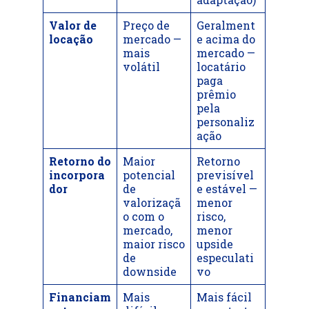
Valor de
Preço de
Geralment
locação
mercado —
e acima do
mais
mercado —
volátil
locatário
paga
prêmio
pela
personaliz
ação
Retorno do
Maior
Retorno
incorpora
potencial
previsível
dor
de
e estável —
valorizaçã
menor
o com o
risco,
mercado,
menor
maior risco
upside
de
especulati
downside
vo
Financiam
Mais
Mais fácil