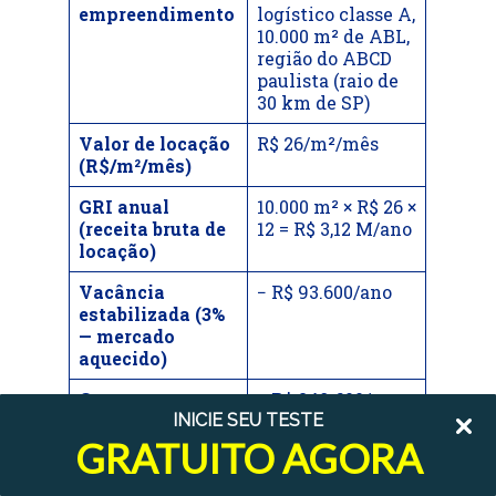
empreendimento
logístico classe A,
10.000 m² de ABL,
região do ABCD
paulista (raio de
30 km de SP)
Valor de locação
R$ 26/m²/mês
(R$/m²/mês)
GRI anual
10.000 m² × R$ 26 ×
(receita bruta de
12 = R$ 3,12 M/ano
locação)
Vacância
− R$ 93.600/ano
estabilizada (3%
— mercado
aquecido)
Custos
− R$ 249.600/ano
INICIE SEU TESTE
operacionais
(manutenção,
GRATUITO AGORA
gestão, IPTU —
8% do GRI)