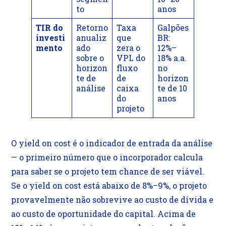
to
anos
TIR do
Retorno
Taxa
Galpões
investi
anualiz
que
BR:
mento
ado
zera o
12%–
sobre o
VPL do
18% a.a.
horizon
fluxo
no
te de
de
horizon
análise
caixa
te de 10
do
anos
projeto
O yield on cost é o indicador de entrada da análise
— o primeiro número que o incorporador calcula
para saber se o projeto tem chance de ser viável.
Se o yield on cost está abaixo de 8%–9%, o projeto
provavelmente não sobrevive ao custo de dívida e
ao custo de oportunidade do capital. Acima de