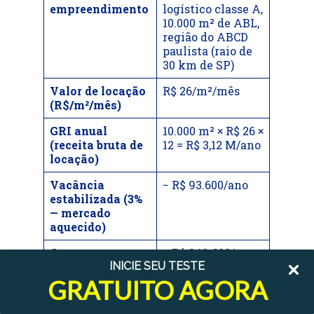
empreendimento
logístico classe A,
10.000 m² de ABL,
região do ABCD
paulista (raio de
30 km de SP)
Valor de locação
R$ 26/m²/mês
(R$/m²/mês)
GRI anual
10.000 m² × R$ 26 ×
(receita bruta de
12 = R$ 3,12 M/ano
locação)
Vacância
− R$ 93.600/ano
estabilizada (3%
— mercado
aquecido)
Custos
− R$ 249.600/ano
INICIE SEU TESTE
operacionais
(manutenção,
GRATUITO AGORA
gestão, IPTU —
8% do GRI)