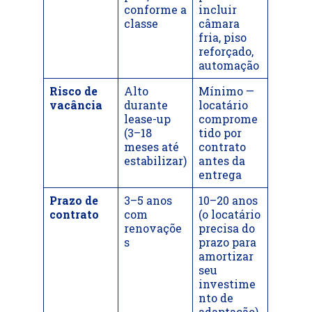
conforme a
incluir
classe
câmara
fria, piso
reforçado,
automação
Risco de
Alto
Mínimo —
vacância
durante
locatário
lease-up
comprome
(3–18
tido por
meses até
contrato
estabilizar)
antes da
entrega
Prazo de
3–5 anos
10–20 anos
contrato
com
(o locatário
renovaçõe
precisa do
s
prazo para
amortizar
seu
investime
nto de
adaptação)