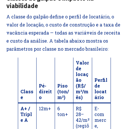
viabilidade
A classe do galpão define o perfil de locatário, o
valor de locação, o custo de construção e a taxa de
vacância esperada — todas as variáveis de receita
e custo da análise. A tabela abaixo mostra os
parâmetros por classe no mercado brasileiro:
Valor
de
locaç
ão
Perfil
Pé-
Piso
(R$/
de
Class
direit
(ton/
m²/m
locat
e
o
m²)
ês)
ário
A+ /
12m+
6
R$
E-
Tripl
ton+
28–
com
e A
42/m²
merc
(regiõ
e,