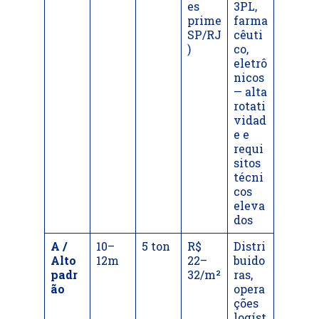
es
3PL,
prime
farma
SP/RJ
cêuti
)
co,
eletrô
nicos
— alta
rotati
vidad
e e
requi
sitos
técni
cos
eleva
dos
A /
10–
5 ton
R$
Distri
Alto
12m
22–
buido
padr
32/m²
ras,
ão
opera
ções
logíst