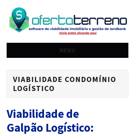
MENU
HOME
VIABILIDADE CONDOMÍNIO
SOLUÇÃO
LOGÍSTICO
PREÇO
Viabilidade de
BLOG
Galpão Logístico:
LOGIN