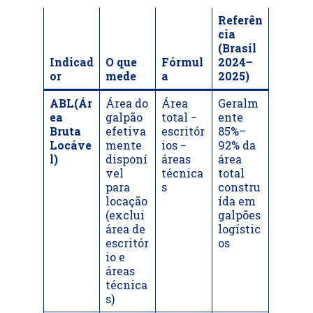
Referên
cia
(Brasil
Indicad
O que
Fórmul
2024–
or
mede
a
2025)
ABL(Ár
Área do
Área
Geralm
ea
galpão
total −
ente
Bruta
efetiva
escritór
85%–
Locáve
mente
ios −
92% da
l)
disponí
áreas
área
vel
técnica
total
para
s
constru
locação
ída em
(exclui
galpões
área de
logístic
escritór
os
io e
áreas
técnica
s)