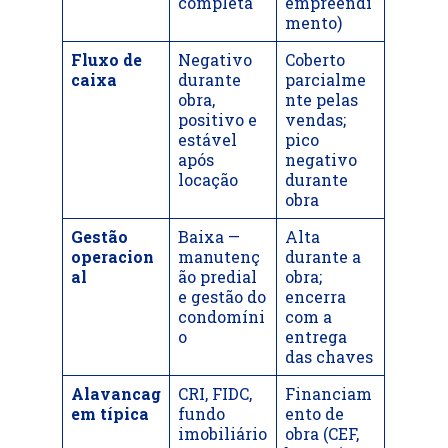
completa
empreendi
mento)
Fluxo de
Negativo
Coberto
caixa
durante
parcialme
obra,
nte pelas
positivo e
vendas;
estável
pico
após
negativo
locação
durante
obra
Gestão
Baixa —
Alta
operacion
manutenç
durante a
al
ão predial
obra;
e gestão do
encerra
condomíni
com a
o
entrega
das chaves
Alavancag
CRI, FIDC,
Financiam
em típica
fundo
ento de
imobiliário
obra (CEF,