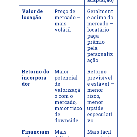
Valor de
Preço de
Geralment
locação
mercado —
e acima do
mais
mercado —
volátil
locatário
paga
prêmio
pela
personaliz
ação
Retorno do
Maior
Retorno
incorpora
potencial
previsível
dor
de
e estável —
valorizaçã
menor
o com o
risco,
mercado,
menor
maior risco
upside
de
especulati
downside
vo
Financiam
Mais
Mais fácil