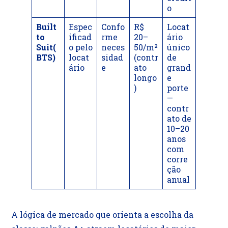
o
Built
Espec
Confo
R$
Locat
to
ificad
rme
20–
ário
Suit(
o pelo
neces
50/m²
único
BTS)
locat
sidad
(contr
de
ário
e
ato
grand
longo
e
)
porte
—
contr
ato de
10–20
anos
com
corre
ção
anual
A lógica de mercado que orienta a escolha da