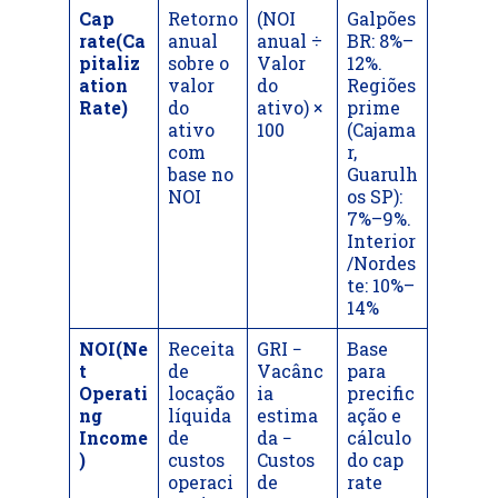
Cap
Retorno
(NOI
Galpões
rate(Ca
anual
anual ÷
BR: 8%–
pitaliz
sobre o
Valor
12%.
ation
valor
do
Regiões
Rate)
do
ativo) ×
prime
ativo
100
(Cajama
com
r,
base no
Guarulh
NOI
os SP):
7%–9%.
Interior
/Nordes
te: 10%–
14%
NOI(Ne
Receita
GRI −
Base
t
de
Vacânc
para
Operati
locação
ia
precific
ng
líquida
estima
ação e
Income
de
da −
cálculo
)
custos
Custos
do cap
operaci
de
rate