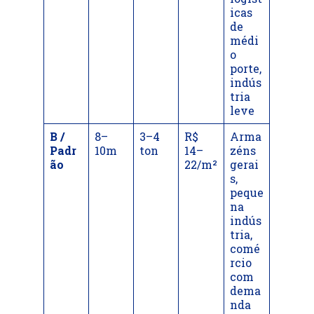
icas
de
médi
o
porte,
indús
tria
leve
B /
8–
3–4
R$
Arma
Padr
10m
ton
14–
zéns
ão
22/m²
gerai
s,
peque
na
indús
tria,
comé
rcio
com
dema
nda