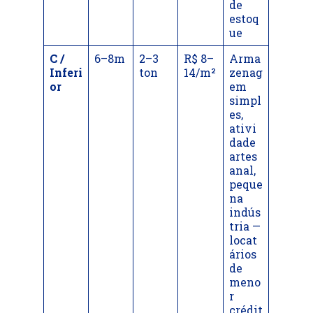
de
estoq
ue
C /
6–8m
2–3
R$ 8–
Arma
Inferi
ton
14/m²
zenag
or
em
simpl
es,
ativi
dade
artes
anal,
peque
na
indús
tria —
locat
ários
de
meno
r
crédit