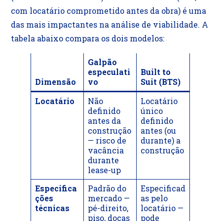
com locatário comprometido antes da obra) é uma
das mais impactantes na análise de viabilidade. A
tabela abaixo compara os dois modelos:
Galpão
especulati
Built to
Dimensão
vo
Suit (BTS)
Locatário
Não
Locatário
definido
único
antes da
definido
construção
antes (ou
— risco de
durante) a
vacância
construção
durante
lease-up
Especifica
Padrão do
Especificad
ções
mercado —
as pelo
técnicas
pé-direito,
locatário —
piso, docas
pode