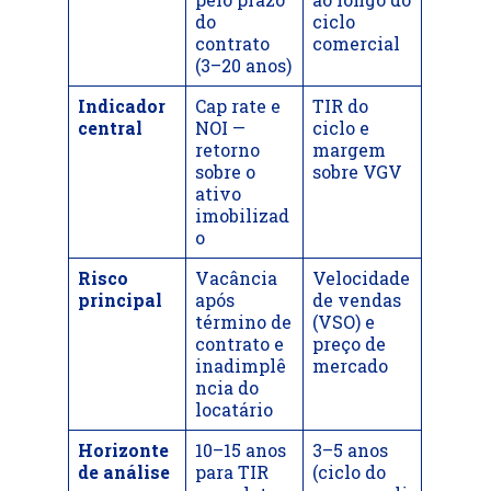
do
ciclo
contrato
comercial
(3–20 anos)
Indicador
Cap rate e
TIR do
central
NOI —
ciclo e
retorno
margem
sobre o
sobre VGV
ativo
imobilizad
o
Risco
Vacância
Velocidade
principal
após
de vendas
término de
(VSO) e
contrato e
preço de
inadimplê
mercado
ncia do
locatário
Horizonte
10–15 anos
3–5 anos
de análise
para TIR
(ciclo do