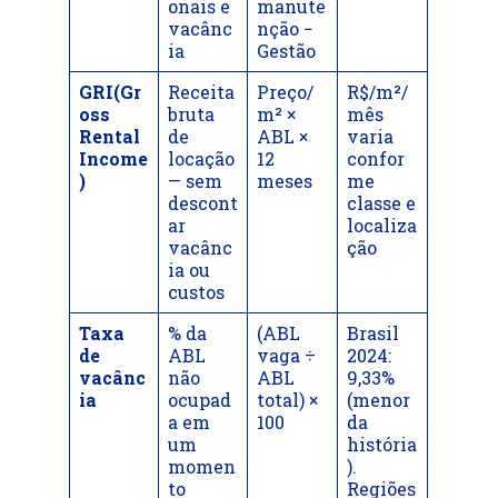
onais e
manute
vacânc
nção −
ia
Gestão
GRI(Gr
Receita
Preço/
R$/m²/
oss
bruta
m² ×
mês
Rental
de
ABL ×
varia
Income
locação
12
confor
)
— sem
meses
me
descont
classe e
ar
localiza
vacânc
ção
ia ou
custos
Taxa
% da
(ABL
Brasil
de
ABL
vaga ÷
2024:
vacânc
não
ABL
9,33%
ia
ocupad
total) ×
(menor
a em
100
da
um
história
momen
).
to
Regiões