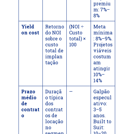
premiu
m: 7%–
8%
Yield
Retorno
(NOI ÷
Meta
on cost
do NOI
Custo
mínima
sobre o
total) ×
: 8%–9%.
custo
100
Projetos
total de
viáveis
implan
costum
tação
am
atingir
10%–
14%
Prazo
Duraçã
—
Galpão
médio
o típica
especul
de
dos
ativo:
contrat
contrat
3–5
o
os de
anos.
locação
Built to
no
Suit:
segmen
10–20