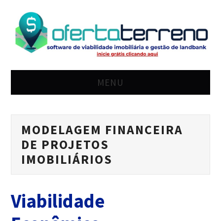
MENU
HOME
MODELAGEM FINANCEIRA
SOLUÇÃO
DE PROJETOS
PREÇO
IMOBILIÁRIOS
BLOG
Viabilidade
LOGIN