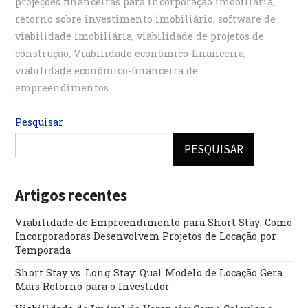
projeções financeiras para incorporação imobiliária
,
retorno sobre investimento imobiliário
,
software de
viabilidade imobiliária
,
viabilidade de projetos de
construção
,
Viabilidade econômico-financeira
,
viabilidade econômico-financeira de
empreendimentos
Pesquisar
PESQUISAR
Artigos recentes
Viabilidade de Empreendimento para Short Stay: Como
Incorporadoras Desenvolvem Projetos de Locação por
Temporada
Short Stay vs. Long Stay: Qual Modelo de Locação Gera
Mais Retorno para o Investidor