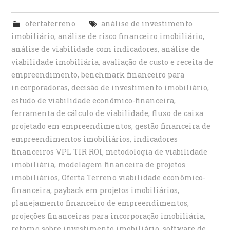
ofertaterreno
análise de investimento
imobiliário
,
análise de risco financeiro imobiliário
,
análise de viabilidade com indicadores
,
análise de
viabilidade imobiliária
,
avaliação de custo e receita de
empreendimento
,
benchmark financeiro para
incorporadoras
,
decisão de investimento imobiliário
,
estudo de viabilidade econômico-financeira
,
ferramenta de cálculo de viabilidade
,
fluxo de caixa
projetado em empreendimentos
,
gestão financeira de
empreendimentos imobiliários
,
indicadores
financeiros VPL TIR ROI
,
metodologia de viabilidade
imobiliária
,
modelagem financeira de projetos
imobiliários
,
Oferta Terreno viabilidade econômico-
financeira
,
payback em projetos imobiliários
,
planejamento financeiro de empreendimentos
,
projeções financeiras para incorporação imobiliária
,
retorno sobre investimento imobiliário
,
software de