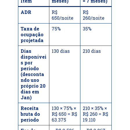
Item
meses)
= 7 meses)
ADR
R$
R$
650/noite
260/noite
Taxa de
75%
35%
ocupação
projetada
Dias
130 dias
210 dias
disponívei
s por
período
(desconta
ndo uso
próprio 20
dias em
Jan)
Receita
130 × 75% ×
210 × 35% ×
bruta do
R$ 650 = R$
R$ 260 = R$
período
63.375
19.110