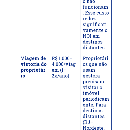
o não
funcionam
. Esse custo
reduz
significati
vamente o
NOI em
destinos
distantes.
Viagem de
R$ 1.000–
Proprietári
vistoria do
4.000/viag
os que não
proprietár
em (1–
usam
io
2x/ano)
gestora
precisam
visitar o
imóvel
periodicam
ente. Para
destinos
distantes
(RJ–
Nordeste,