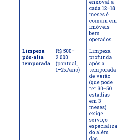
enxoval a
cada 12–18
meses é
comum em
imóveis
bem
operados.
Limpeza
R$ 500–
Limpeza
pós-alta
2.000
profunda
temporada
(pontual,
após a
1–2x/ano)
temporada
de verão
(que pode
ter 30–50
estadias
em 3
meses)
exige
serviço
especializa
do além
das