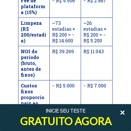
Fee de
− R$ 9.506
− R$ 2.867
plataform
a (15%)
Limpeza
~73
~26
(R$
estadias ×
estadias ×
200/estadi
R$ 200 = −
R$ 200 = −
a)
R$ 14.600
R$ 5.200
NOI do
R$ 39.269
R$ 11.043
período
(bruto,
antes de
fixos)
Custos
− R$ 5.000
− R$ 7.000
fixos
proporcio
nais ao
período(co
INICIE SEU TESTE
ndomínio
GRATUITO AGORA
R$
1.000/mês,