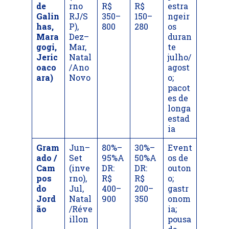
de
rno
R$
R$
estra
Galin
RJ/S
350–
150–
ngeir
has,
P),
800
280
os
Mara
Dez–
duran
gogi,
Mar,
te
Jeric
Natal
julho/
oaco
/Ano
agost
ara)
Novo
o;
pacot
es de
longa
estad
ia
Gram
Jun–
80%–
30%–
Event
ado /
Set
95%A
50%A
os de
Cam
(inve
DR:
DR:
outon
pos
rno),
R$
R$
o;
do
Jul,
400–
200–
gastr
Jord
Natal
900
350
onom
ão
/Réve
ia;
illon
pousa