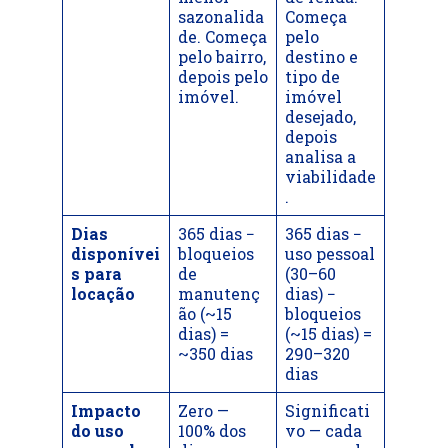
sazonalida
Começa
de. Começa
pelo
pelo bairro,
destino e
depois pelo
tipo de
imóvel.
imóvel
desejado,
depois
analisa a
viabilidade
.
Dias
365 dias −
365 dias −
disponívei
bloqueios
uso pessoal
s para
de
(30–60
locação
manutenç
dias) −
ão (~15
bloqueios
dias) =
(~15 dias) =
~350 dias
290–320
dias
Impacto
Zero —
Significati
do uso
100% dos
vo — cada