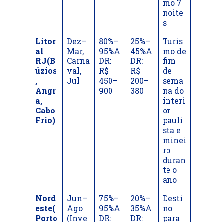
mo 7
noite
s
Litor
Dez–
80%–
25%–
Turis
al
Mar,
95%A
45%A
mo de
RJ(B
Carna
DR:
DR:
fim
úzios
val,
R$
R$
de
,
Jul
450–
200–
sema
Angr
900
380
na do
a,
interi
Cabo
or
Frio)
pauli
sta e
minei
ro
duran
te o
ano
Nord
Jun–
75%–
20%–
Desti
este(
Ago
95%A
35%A
no
Porto
(Inve
DR:
DR:
para