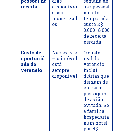
pessoal na
dias
semana de
receita
disponívei
uso pessoal
s são
na alta
monetizad
temporada
os
custa R$
3.000–8.000
de receita
perdida
Custo de
Não existe
O custo
oportunid
— o imóvel
real do
ade do
está
veraneio
veraneio
sempre
inclui:
disponível
diárias que
deixam de
entrar +
passagem
de avião
evitada. Se
a família
hospedaria
num hotel
por R$