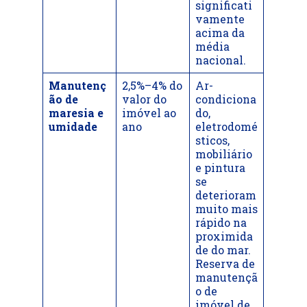
significati
vamente
acima da
média
nacional.
Manutenç
2,5%–4% do
Ar-
ão de
valor do
condiciona
maresia e
imóvel ao
do,
umidade
ano
eletrodomé
sticos,
mobiliário
e pintura
se
deterioram
muito mais
rápido na
proximida
de do mar.
Reserva de
manutençã
o de
imóvel de