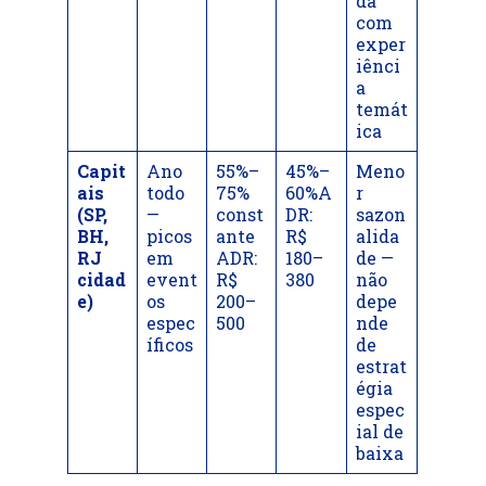
da
com
exper
iênci
a
temát
ica
Capit
Ano
55%–
45%–
Meno
ais
todo
75%
60%A
r
(SP,
—
const
DR:
sazon
BH,
picos
ante
R$
alida
RJ
em
ADR:
180–
de —
cidad
event
R$
380
não
e)
os
200–
depe
espec
500
nde
íficos
de
estrat
égia
espec
ial de
baixa