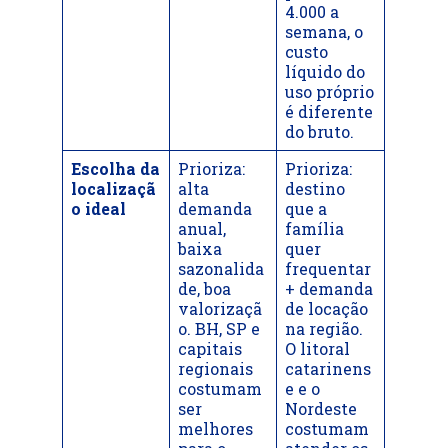
4.000 a
semana, o
custo
líquido do
uso próprio
é diferente
do bruto.
Escolha da
Prioriza:
Prioriza:
localizaçã
alta
destino
o ideal
demanda
que a
anual,
família
baixa
quer
sazonalida
frequentar
de, boa
+ demanda
valorizaçã
de locação
o. BH, SP e
na região.
capitais
O litoral
regionais
catarinens
costumam
e e o
ser
Nordeste
melhores
costumam