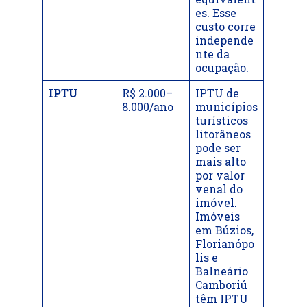
es. Esse
custo corre
independe
nte da
ocupação.
IPTU
R$ 2.000–
IPTU de
8.000/ano
municípios
turísticos
litorâneos
pode ser
mais alto
por valor
venal do
imóvel.
Imóveis
em Búzios,
Florianópo
lis e
Balneário
Camboriú
têm IPTU