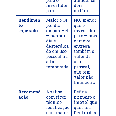
para o
atender os
investidor
dois
puro.
critérios.
Rendimen
Maior NOI
NOI menor
to
por dia
que o
esperado
disponível
investidor
— nenhum
puro — mas
dia é
o imóvel
desperdiça
entrega
do em uso
também o
pessoal na
valor de
alta
uso
temporada
pessoal,
que tem
valor não
financeiro
Recomend
Analise
Defina
ação
com rigor
primeiro o
técnico:
imóvel que
localização
quer ter.
com maior
Dentro das