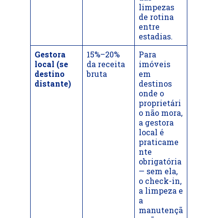
limpezas
de rotina
entre
estadias.
Gestora
15%–20%
Para
local (se
da receita
imóveis
destino
bruta
em
distante)
destinos
onde o
proprietári
o não mora,
a gestora
local é
praticame
nte
obrigatória
— sem ela,
o check-in,
a limpeza e
a
manutençã