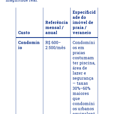
Especificid
ade do
Referência
imóvel de
mensal /
praia /
Custo
anual
veraneio
Condomín
R$ 600–
Condomíni
io
2.500/mês
os em
praias
costumam
ter piscina,
área de
lazer e
segurança
— taxas
30%–60%
maiores
que
condomíni
os urbanos
equivalent