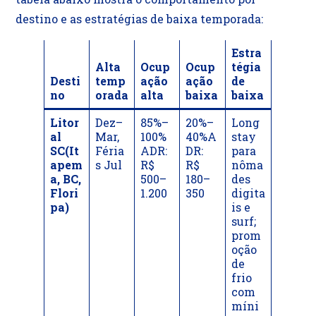
destino e as estratégias de baixa temporada:
Estra
Alta
Ocup
Ocup
tégia
Desti
temp
ação
ação
de
no
orada
alta
baixa
baixa
Litor
Dez–
85%–
20%–
Long
al
Mar,
100%
40%A
stay
SC(It
Féria
ADR:
DR:
para
apem
s Jul
R$
R$
nôma
a, BC,
500–
180–
des
Flori
1.200
350
digita
pa)
is e
surf;
prom
oção
de
frio
com
míni