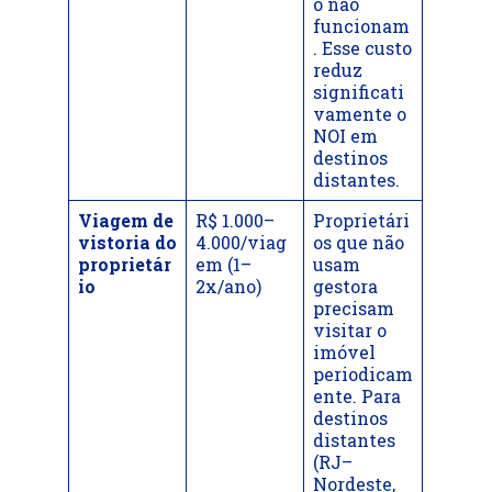
o não
funcionam
. Esse custo
reduz
significati
vamente o
NOI em
destinos
distantes.
Viagem de
R$ 1.000–
Proprietári
vistoria do
4.000/viag
os que não
proprietár
em (1–
usam
io
2x/ano)
gestora
precisam
visitar o
imóvel
periodicam
ente. Para
destinos
distantes
(RJ–
Nordeste,