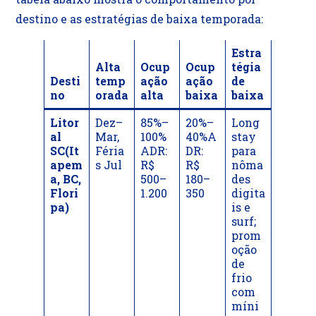
destino e as estratégias de baixa temporada:
Estra
Alta
Ocup
Ocup
tégia
Desti
temp
ação
ação
de
no
orada
alta
baixa
baixa
Litor
Dez–
85%–
20%–
Long
al
Mar,
100%
40%A
stay
SC(It
Féria
ADR:
DR:
para
apem
s Jul
R$
R$
nôma
a, BC,
500–
180–
des
Flori
1.200
350
digita
pa)
is e
surf;
prom
oção
de
frio
com
míni