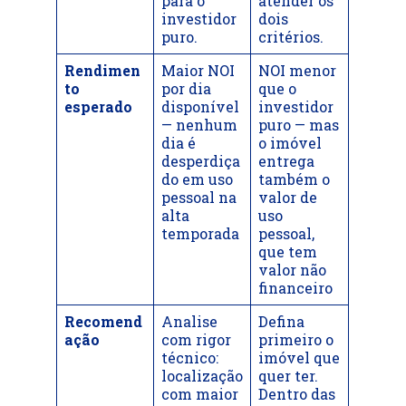
para o
atender os
investidor
dois
puro.
critérios.
Rendimen
Maior NOI
NOI menor
to
por dia
que o
esperado
disponível
investidor
— nenhum
puro — mas
dia é
o imóvel
desperdiça
entrega
do em uso
também o
pessoal na
valor de
alta
uso
temporada
pessoal,
que tem
valor não
financeiro
Recomend
Analise
Defina
ação
com rigor
primeiro o
técnico:
imóvel que
localização
quer ter.
com maior
Dentro das