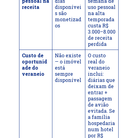
pessoal na
dias
semana de
receita
disponívei
uso pessoal
s são
na alta
monetizad
temporada
os
custa R$
3.000–8.000
de receita
perdida
Custo de
Não existe
O custo
oportunid
— o imóvel
real do
ade do
está
veraneio
veraneio
sempre
inclui:
disponível
diárias que
deixam de
entrar +
passagem
de avião
evitada. Se
a família
hospedaria
num hotel
por R$