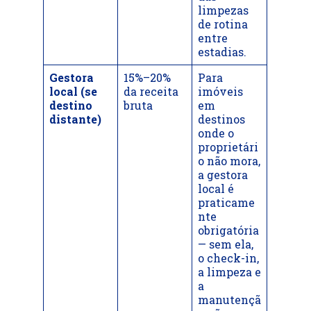
limpezas
de rotina
entre
estadias.
Gestora
15%–20%
Para
local (se
da receita
imóveis
destino
bruta
em
distante)
destinos
onde o
proprietári
o não mora,
a gestora
local é
praticame
nte
obrigatória
— sem ela,
o check-in,
a limpeza e
a
manutençã