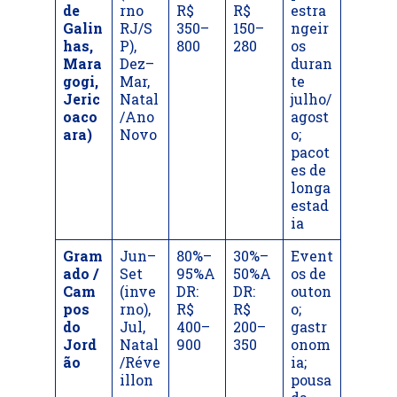
de
rno
R$
R$
estra
Galin
RJ/S
350–
150–
ngeir
has,
P),
800
280
os
Mara
Dez–
duran
gogi,
Mar,
te
Jeric
Natal
julho/
oaco
/Ano
agost
ara)
Novo
o;
pacot
es de
longa
estad
ia
Gram
Jun–
80%–
30%–
Event
ado /
Set
95%A
50%A
os de
Cam
(inve
DR:
DR:
outon
pos
rno),
R$
R$
o;
do
Jul,
400–
200–
gastr
Jord
Natal
900
350
onom
ão
/Réve
ia;
illon
pousa