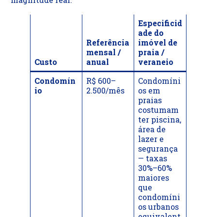
Especificid
ade do
Referência
imóvel de
mensal /
praia /
Custo
anual
veraneio
Condomín
R$ 600–
Condomíni
io
2.500/mês
os em
praias
costumam
ter piscina,
área de
lazer e
segurança
— taxas
30%–60%
maiores
que
condomíni
os urbanos
equivalent