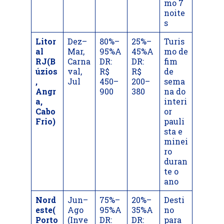
mo 7
noite
s
Litor
Dez–
80%–
25%–
Turis
al
Mar,
95%A
45%A
mo de
RJ(B
Carna
DR:
DR:
fim
úzios
val,
R$
R$
de
,
Jul
450–
200–
sema
Angr
900
380
na do
a,
interi
Cabo
or
Frio)
pauli
sta e
minei
ro
duran
te o
ano
Nord
Jun–
75%–
20%–
Desti
este(
Ago
95%A
35%A
no
Porto
(Inve
DR:
DR:
para