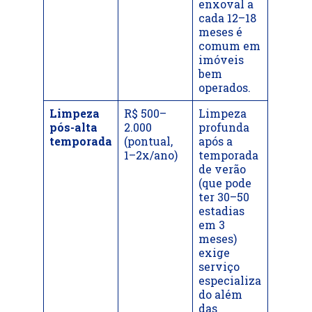
enxoval a
cada 12–18
meses é
comum em
imóveis
bem
operados.
Limpeza
R$ 500–
Limpeza
pós-alta
2.000
profunda
temporada
(pontual,
após a
1–2x/ano)
temporada
de verão
(que pode
ter 30–50
estadias
em 3
meses)
exige
serviço
especializa
do além
das