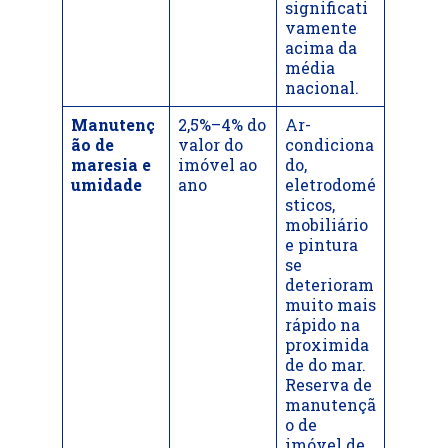
significati
vamente
acima da
média
nacional.
Manutenç
2,5%–4% do
Ar-
ão de
valor do
condiciona
maresia e
imóvel ao
do,
umidade
ano
eletrodomé
sticos,
mobiliário
e pintura
se
deterioram
muito mais
rápido na
proximida
de do mar.
Reserva de
manutençã
o de
imóvel de