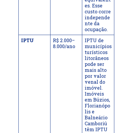
es. Esse
custo corre
independe
nte da
ocupação.
IPTU
R$ 2.000–
IPTU de
8.000/ano
municípios
turísticos
litorâneos
pode ser
mais alto
por valor
venal do
imóvel.
Imóveis
em Búzios,
Florianópo
lis e
Balneário
Camboriú
têm IPTU