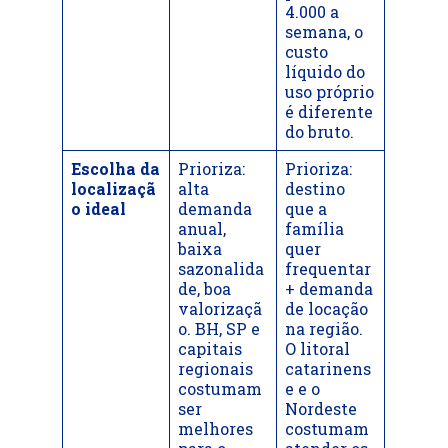
4.000 a
semana, o
custo
líquido do
uso próprio
é diferente
do bruto.
Escolha da
Prioriza:
Prioriza:
localizaçã
alta
destino
o ideal
demanda
que a
anual,
família
baixa
quer
sazonalida
frequentar
de, boa
+ demanda
valorizaçã
de locação
o. BH, SP e
na região.
capitais
O litoral
regionais
catarinens
costumam
e e o
ser
Nordeste
melhores
costumam