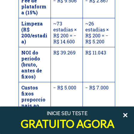
Fee de
− R$ 9.506
− R$ 2.867
plataform
a (15%)
Limpeza
~73
~26
(R$
estadias ×
estadias ×
200/estadi
R$ 200 = −
R$ 200 = −
a)
R$ 14.600
R$ 5.200
NOI do
R$ 39.269
R$ 11.043
período
(bruto,
antes de
fixos)
Custos
− R$ 5.000
− R$ 7.000
fixos
proporcio
nais ao
período(co
INICIE SEU TESTE
ndomínio
GRATUITO AGORA
R$
1.000/mês,