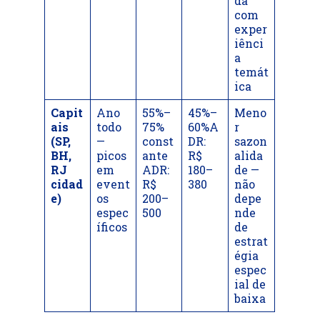
da
com
exper
iênci
a
temát
ica
Capit
Ano
55%–
45%–
Meno
ais
todo
75%
60%A
r
(SP,
—
const
DR:
sazon
BH,
picos
ante
R$
alida
RJ
em
ADR:
180–
de —
cidad
event
R$
380
não
e)
os
200–
depe
espec
500
nde
íficos
de
estrat
égia
espec
ial de
baixa