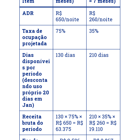
Item
meses)
= 7 meses)
ADR
R$
R$
650/noite
260/noite
Taxa de
75%
35%
ocupação
projetada
Dias
130 dias
210 dias
disponívei
s por
período
(desconta
ndo uso
próprio 20
dias em
Jan)
Receita
130 × 75% ×
210 × 35% ×
bruta do
R$ 650 = R$
R$ 260 = R$
período
63.375
19.110