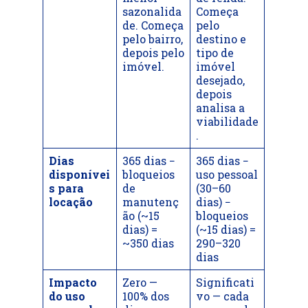
sazonalida
Começa
de. Começa
pelo
pelo bairro,
destino e
depois pelo
tipo de
imóvel.
imóvel
desejado,
depois
analisa a
viabilidade
.
Dias
365 dias −
365 dias −
disponívei
bloqueios
uso pessoal
s para
de
(30–60
locação
manutenç
dias) −
ão (~15
bloqueios
dias) =
(~15 dias) =
~350 dias
290–320
dias
Impacto
Zero —
Significati
do uso
100% dos
vo — cada