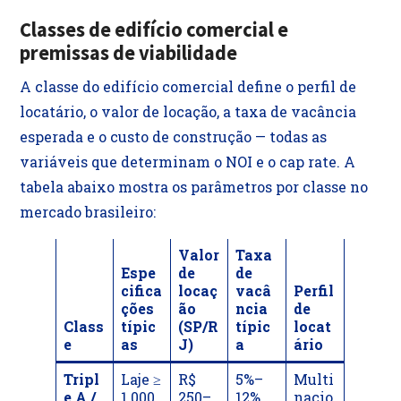
Classes de edifício comercial e
premissas de viabilidade
A classe do edifício comercial define o perfil de
locatário, o valor de locação, a taxa de vacância
esperada e o custo de construção — todas as
variáveis que determinam o NOI e o cap rate. A
tabela abaixo mostra os parâmetros por classe no
mercado brasileiro:
Valor
Taxa
Espe
de
de
cifica
locaç
vacâ
Perfil
ções
ão
ncia
de
Class
típic
(SP/R
típic
locat
e
as
J)
a
ário
Tripl
Laje ≥
R$
5%–
Multi
e A /
1.000
250–
12%
nacio