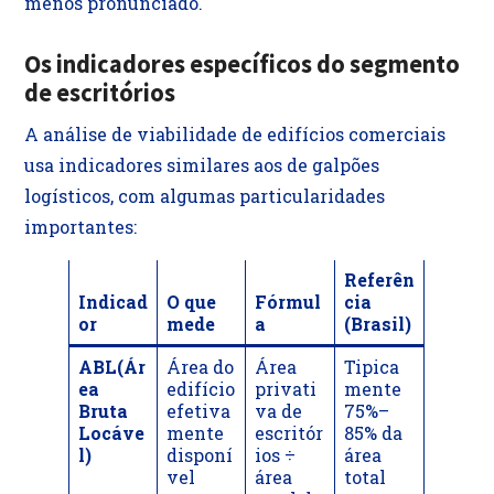
menos pronunciado.
Os indicadores específicos do segmento
de escritórios
A análise de viabilidade de edifícios comerciais
usa indicadores similares aos de galpões
logísticos, com algumas particularidades
importantes:
Referên
Indicad
O que
Fórmul
cia
or
mede
a
(Brasil)
ABL(Ár
Área do
Área
Tipica
ea
edifício
privati
mente
Bruta
efetiva
va de
75%–
Locáve
mente
escritór
85% da
l)
disponí
ios ÷
área
vel
área
total