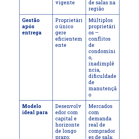
vigente
de salas na
região
Gestão
Proprietári
Múltiplos
após
o único
proprietári
entrega
gere
os —
eficientem
conflitos
ente
de
condomíni
o,
inadimplê
ncia,
dificuldade
de
manutençã
o
Modelo
Desenvolv
Mercados
ideal para
edor com
com
capital e
demanda
horizonte
real de
de longo
comprador
prazo;
es de sala;