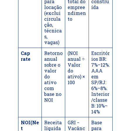
para
total do
constru
locação
empree
ída
(exclui
ndimen
circula
to
ção,
técnica
s,
vagas)
Cap
Retorno
(NOI
Escritór
rate
anual
anual ÷
ios BR:
sobre o
Valor
7%–12%.
valor
do
AAA
do
ativo) ×
em
ativo
100
SP/RJ:
com
6%–8%.
base no
Interior
NOI
/classe
B: 10%–
14%
NOI(Ne
Receita
GRI −
Base
t
líquida
Vacânc
para