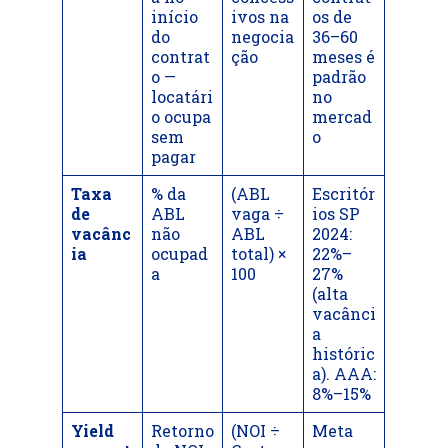
início
ivos na
os de
do
negocia
36–60
contrat
ção
meses é
o —
padrão
locatári
no
o ocupa
mercad
sem
o
pagar
Taxa
% da
(ABL
Escritór
de
ABL
vaga ÷
ios SP
vacânc
não
ABL
2024:
ia
ocupad
total) ×
22%–
a
100
27%
(alta
vacânci
a
históric
a). AAA:
8%–15%
Yield
Retorno
(NOI ÷
Meta