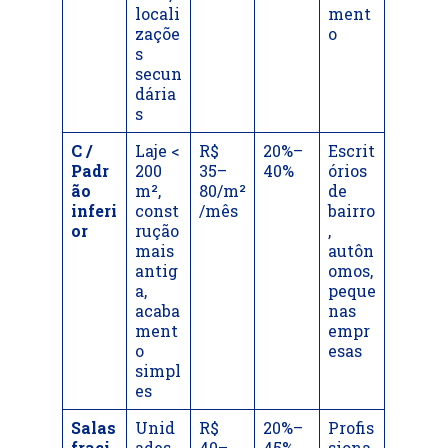
locali
ment
zaçõe
o
s
secun
dária
s
C /
Laje <
R$
20%–
Escrit
Padr
200
35–
40%
órios
ão
m²,
80/m²
de
inferi
const
/mês
bairro
or
rução
,
mais
autôn
antig
omos,
a,
peque
acaba
nas
ment
empr
o
esas
simpl
es
Salas
Unid
R$
20%–
Profis
fraci
ades
40–
45%
siona