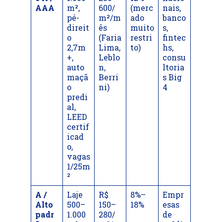
AAA
m²,
600/
(merc
nais,
pé-
m²/m
ado
banco
direit
ês
muito
s,
o
(Faria
restri
fintec
2,7m
Lima,
to)
hs,
+,
Leblo
consu
auto
n,
ltoria
maçã
Berri
s Big
o
ni)
4
predi
al,
LEED
certif
icad
o,
vagas
1/25m
²
A /
Laje
R$
8%–
Empr
Alto
500–
150–
18%
esas
padr
1.000
280/
de