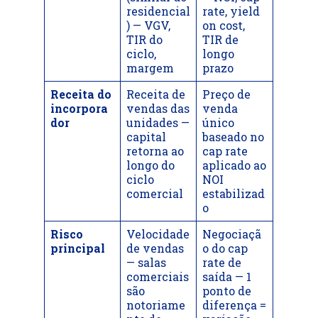
residencial
rate, yield
) — VGV,
on cost,
TIR do
TIR de
ciclo,
longo
margem
prazo
Receita do
Receita de
Preço de
incorpora
vendas das
venda
dor
unidades —
único
capital
baseado no
retorna ao
cap rate
longo do
aplicado ao
ciclo
NOI
comercial
estabilizad
o
Risco
Velocidade
Negociaçã
principal
de vendas
o do cap
— salas
rate de
comerciais
saída — 1
são
ponto de
notoriame
diferença =