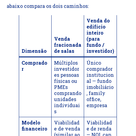
abaixo compara os dois caminhos:
Venda do
edifício
inteiro
Venda
(para
fracionada
fundo /
Dimensão
de salas
investidor)
Comprado
Múltiplos
Único
r
investidor
comprador
es pessoas
institucion
físicas ou
al — fundo
PMEs
imobiliário
comprando
, family
unidades
office,
individuai
empresa
s
Modelo
Viabilidad
Viabilidad
financeiro
e de venda
e de renda
(similar ao
— NOI, cap