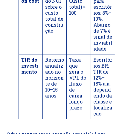
on cost
do NOI
Custo
para
sobre o
total) ×
escritór
custo
100
ios: 8%–
total de
10%.
constru
Abaixo
ção
de 7% é
sinal de
inviabil
idade
TIR do
Retorno
Taxa
Escritór
investi
anualiz
que
ios BR:
mento
ado no
zera o
TIR de
horizon
VPL do
12%–
te de
fluxo
18% a.a.
10–15
de
depend
anos
caixa
endo da
longo
classe e
prazo
localiza
ção