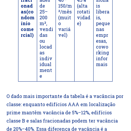
onad
de
150/m
(alta
is
as(co
25–
²/mês
rotati
libera
ndom
200
(muit
vidad
is,
ínio
m²,
o
e)
peque
come
vendi
variá
nas
rcial)
das
vel)
empr
ou
esas,
locad
cowo
as
rking
indiv
infor
idual
mais
ment
e
O dado mais importante da tabela é a vacância por
classe: enquanto edifícios AAA em localização
prime mantêm vacância de 5%–12%, edifícios
classe B e salas fracionadas podem ter vacância
de 20%–40%. Essa diferença de vacância é a