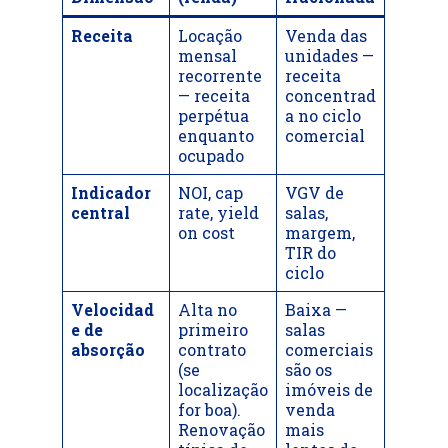
Receita
Locação
Venda das
mensal
unidades —
recorrente
receita
— receita
concentrad
perpétua
a no ciclo
enquanto
comercial
ocupado
Indicador
NOI, cap
VGV de
central
rate, yield
salas,
on cost
margem,
TIR do
ciclo
Velocidad
Alta no
Baixa —
e de
primeiro
salas
absorção
contrato
comerciais
(se
são os
localização
imóveis de
for boa).
venda
Renovação
mais