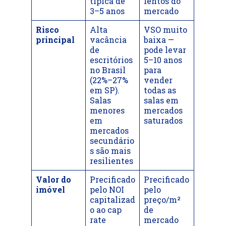
típica de
lentos do
3–5 anos
mercado
Risco
Alta
VSO muito
principal
vacância
baixa —
de
pode levar
escritórios
5–10 anos
no Brasil
para
(22%–27%
vender
em SP).
todas as
Salas
salas em
menores
mercados
em
saturados
mercados
secundário
s são mais
resilientes
Valor do
Precificado
Precificado
imóvel
pelo NOI
pelo
capitalizad
preço/m²
o ao cap
de
rate
mercado