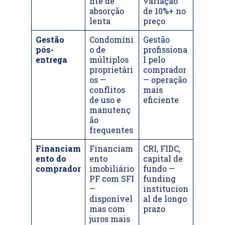
nte de
variação
absorção
de 10%+ no
lenta
preço
Gestão
Condomíni
Gestão
pós-
o de
profissiona
entrega
múltiplos
l pelo
proprietári
comprador
os —
— operação
conflitos
mais
de uso e
eficiente
manutenç
ão
frequentes
Financiam
Financiam
CRI, FIDC,
ento do
ento
capital de
comprador
imobiliário
fundo —
PF com SFI
funding
—
institucion
disponível
al de longo
mas com
prazo
juros mais