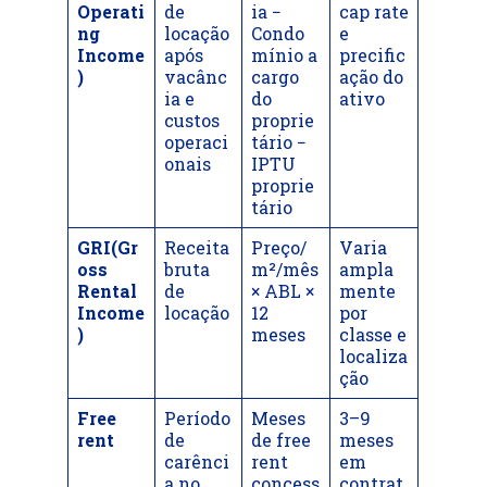
Operati
de
ia −
cap rate
ng
locação
Condo
e
Income
após
mínio a
precific
)
vacânc
cargo
ação do
ia e
do
ativo
custos
proprie
operaci
tário −
onais
IPTU
proprie
tário
GRI(Gr
Receita
Preço/
Varia
oss
bruta
m²/mês
ampla
Rental
de
× ABL ×
mente
Income
locação
12
por
)
meses
classe e
localiza
ção
Free
Período
Meses
3–9
rent
de
de free
meses
carênci
rent
em
a no
concess
contrat