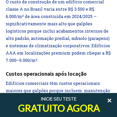
O custo de construção de um edifício comercial
classe A no Brasil varia entre R$ 3.500 e R$
6.000/m² de área construída em 2024/2025 —
significativamente mais alto que galpões
logísticos porque inclui acabamentos internos de
alto padrão, automação predial, subsolo (garagens)
e sistemas de climatização corporativos. Edifícios
AAA em localizações premium podem chegar a R$
7.000–9.000/m².
Custos operacionais após locação
Edifícios comerciais têm custos operacionais
maiores que galpões porque incluem: manutenção
de elevadores e sistemas de climatização central
INICIE SEU TESTE
GRATUITO AGORA
(mais caros que galpão), limpeza e segurança das
áreas comuns, consumo de energia das áreas