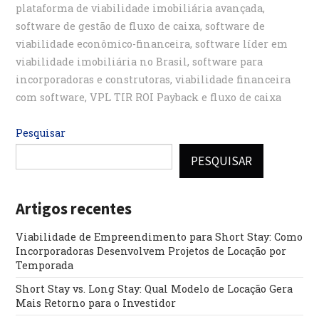
plataforma de viabilidade imobiliária avançada
,
software de gestão de fluxo de caixa
,
software de
viabilidade econômico-financeira
,
software líder em
viabilidade imobiliária no Brasil
,
software para
incorporadoras e construtoras
,
viabilidade financeira
com software
,
VPL TIR ROI Payback e fluxo de caixa
Pesquisar
PESQUISAR
Artigos recentes
Viabilidade de Empreendimento para Short Stay: Como
Incorporadoras Desenvolvem Projetos de Locação por
Temporada
Short Stay vs. Long Stay: Qual Modelo de Locação Gera
Mais Retorno para o Investidor