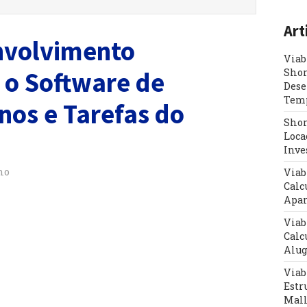
Art
nvolvimento
Viab
Shor
 o Software de
Dese
Tem
nos e Tarefas do
Shor
Loca
Inve
no
Viab
Calc
Apar
Viab
Calc
Alug
Viab
Estr
Mal