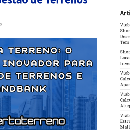
Art
o
Viab
Shor
Dese
Tem
Shor
Loca
Inve
Viab
Calc
Apar
Viab
Calc
Alug
Viab
Estr
Mal